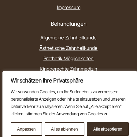
Impressum
Behandlungen
Allgemeine Zahnheilkunde
Ästhetische Zahnheilkunde
Prothetik Möglichkeiten
Kindgerechte Zahnmedizin
Innovative Therapiekonzepte
Wir schätzen Ihre Privatsphäre
Wir verwenden Cookies, um Ihr Surferlebnis zu verbessern,
©
2026
Zahngesundheit Heusenstamm
personalisierte Anzeigen oder Inhalte einzusetzen und unseren
Powered by
Kreavolut
Datenverkehr zu analysieren. Wenn Sie auf „Alle akzeptieren"
klicken, stimmen Sie der Anwendung von Cookies zu.
Nach oben scrollen
Anpassen
Alles ablehnen
Alle akzeptieren
Termin buchen