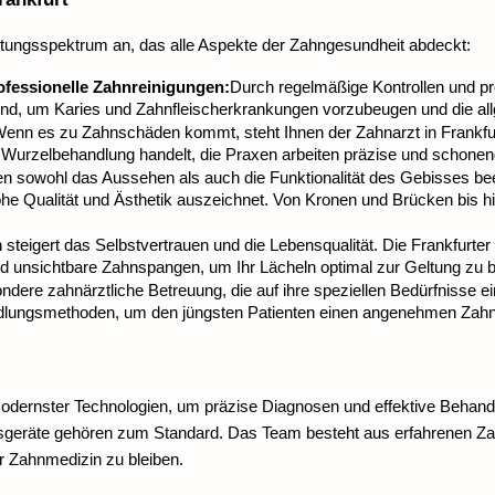
eistungsspektrum an, das alle Aspekte der Zahngesundheit abdeckt:
fessionelle Zahnreinigungen:
Durch regelmäßige Kontrollen und pr
dend, um Karies und Zahnfleischerkrankungen vorzubeugen und die al
enn es zu Zahnschäden kommt, steht Ihnen der Zahnarzt in Frankfur
 Wurzelbehandlung handelt, die Praxen arbeiten präzise und schonen
 sowohl das Aussehen als auch die Funktionalität des Gebisses beeint
 Qualität und Ästhetik auszeichnet. Von Kronen und Brücken bis hin 
n steigert das Selbstvertrauen und die Lebensqualität. Die Frankfurte
d unsichtbare Zahnspangen, um Ihr Lächeln optimal zur Geltung zu b
ndere zahnärztliche Betreuung, die auf ihre speziellen Bedürfnisse ei
dlungsmethoden, um den jüngsten Patienten einen angenehmen Zahn
modernster Technologien, um präzise Diagnosen und effektive Behand
geräte gehören zum Standard. Das Team besteht aus erfahrenen Zahn
r Zahnmedizin zu bleiben.