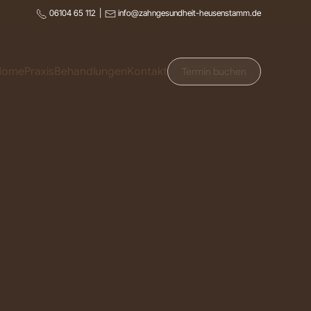
06104 65 112
|
info@zahngesundheit-heusenstamm.de
Home
Praxis
Behandlungen
Kontakt
Termin buchen