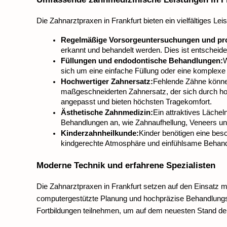
Die Zahnarztpraxen in Frankfurt bieten ein vielfältiges L
Regelmäßige Vorsorgeuntersuchungen und pro
erkannt und behandelt werden. Dies ist entschei
Füllungen und endodontische Behandlungen:
W
sich um eine einfache Füllung oder eine komplexe
Hochwertiger Zahnersatz:
Fehlende Zähne können
maßgeschneiderten Zahnersatz, der sich durch hohe
angepasst und bieten höchsten Tragekomfort.
Ästhetische Zahnmedizin:
Ein attraktives Lächel
Behandlungen an, wie Zahnaufhellung, Veneers un
Kinderzahnheilkunde:
Kinder benötigen eine beso
kindgerechte Atmosphäre und einfühlsame Behan
Moderne Technik und erfahrene Spezialisten
Die Zahnarztpraxen in Frankfurt setzen auf den Einsatz 
computergestützte Planung und hochpräzise Behandlungs
Fortbildungen teilnehmen, um auf dem neuesten Stand de