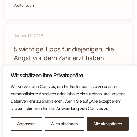
Weiterlesen
Januar 15, 2025
5 wichtige Tipps für diejenigen, die
Angst vor dem Zahnarzt haben
5 wichtige Tipps für diejenigen, die Angst vor dem
Wir schätzen Ihre Privatsphäre
Zahnarzt haben Termin buchen Viele Menschen
Wir verwenden Cookies, um Ihr Surferlebnis zu verbessern,
kennen das Gefühl: Allein der Gedanke an einen
personalisierte Anzeigen oder Inhalte einzusetzen und unseren
Zahnarztbesuch löst Unbehagen aus. Doch mit der
Datenverkehr zu analysieren. Wenn Sie auf „Alle akzeptieren"
richtigen Herangehensweise kann diese Angst
klicken, stimmen Sie der Anwendung von Cookies zu.
deutlich reduziert werden. Hier sind 5 wichtige
Tipps für diejenigen, die Angst vor dem Zahnarzt
haben, um den nächsten Termin […]
Anpassen
Alles ablehnen
Alle akzeptieren
Termin buchen